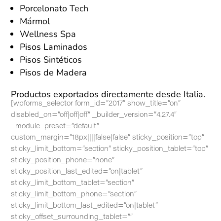
Porcelonato Tech
Mármol
Wellness Spa
Pisos Laminados
Pisos Sintéticos
Pisos de Madera
Productos exportados directamente desde Italia.
[wpforms_selector form_id=”2017″ show_title=”on”
disabled_on=”off|off|off” _builder_version=”4.27.4″
_module_preset=”default”
custom_margin=”18px||||false|false” sticky_position=”top”
sticky_limit_bottom=”section” sticky_position_tablet=”top”
sticky_position_phone=”none”
sticky_position_last_edited=”on|tablet”
sticky_limit_bottom_tablet=”section”
sticky_limit_bottom_phone=”section”
sticky_limit_bottom_last_edited=”on|tablet”
sticky_offset_surrounding_tablet=””