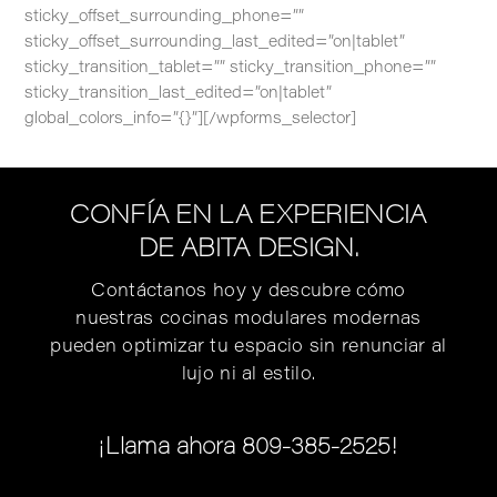
sticky_offset_surrounding_phone=””
sticky_offset_surrounding_last_edited=”on|tablet”
sticky_transition_tablet=”” sticky_transition_phone=””
sticky_transition_last_edited=”on|tablet”
global_colors_info=”{}”][/wpforms_selector]
CONFÍA EN LA EXPERIENCIA
DE ABITA DESIGN.
Contáctanos hoy y descubre cómo
nuestras cocinas modulares modernas
pueden optimizar tu espacio sin renunciar al
lujo ni al estilo.
¡Llama ahora 809-385-2525!