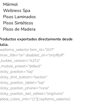
Mármol
Wellness Spa
Pisos Laminados
Pisos Sintéticos
Pisos de Madera
Productos exportados directamente desde
Italia.
[wpforms_selector form_id=”2017″
show_title=”on” disabled_on=”on|off|off”
_builder_version=”4.27.0″
_module_preset=”default”
sticky_position=”top”
sticky_limit_bottom=”section”
sticky_position_tablet=”top”
sticky_position_phone=”none”
sticky_position_last_edited=”on|phone”
global_colors_info=”{}”][/wpforms_selector]