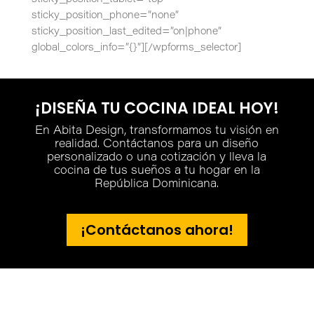
sticky_position_tablet=”top”
sticky_position_phone=”none”
sticky_position_last_edited=”on|phone”
global_colors_info=”{}”][/wpforms_selector]
¡DISEÑA TU COCINA IDEAL HOY!
En Abita Design, transformamos tu visión en
realidad. Contáctanos para un diseño
personalizado o una cotización y lleva la
cocina de tus sueños a tu hogar en la
República Dominicana.
¡Contáctanos ahora!