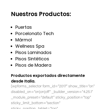
Nuestros Productos:
Puertas
Porcelonato Tech
Mármol
Wellness Spa
Pisos Laminados
Pisos Sintéticos
Pisos de Madera
Productos exportados directamente
desde Italia.
[wpforms_selector form_id=”2017″ show_title=”on”
disabled_on=”on|on|off” _builder_version=”4.25.1″
_module_preset=”default” sticky_position=”top”
sticky_limit_bottom=”section”