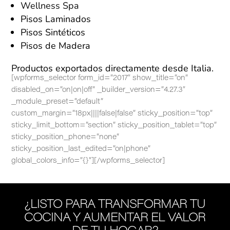
Wellness Spa
Pisos Laminados
Pisos Sintéticos
Pisos de Madera
Productos exportados directamente desde Italia.
[wpforms_selector form_id=”2017″ show_title=”on”
disabled_on=”on|on|off” _builder_version=”4.27.3″
_module_preset=”default”
custom_margin=”18px||||false|false” sticky_position=”top”
sticky_limit_bottom=”section” sticky_position_tablet=”top”
sticky_position_phone=”none”
sticky_position_last_edited=”on|phone”
global_colors_info=”{}”][/wpforms_selector]
¿LISTO PARA TRANSFORMAR TU
COCINA Y AUMENTAR EL VALOR